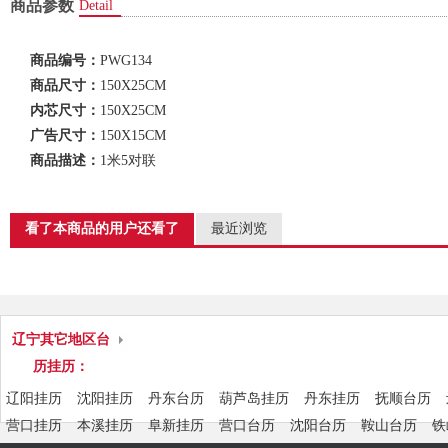
商品参数
Detail
商品编号：
PWG134
商品尺寸：
150X25CM
内芯尺寸：
150X25CM
广告尺寸：
150X15CM
商品描述：
1米5对联
看了本商品的用户还看了
最近浏览
辽宁其它地区台
历挂历：
辽阳挂历
沈阳挂历
丹东台历
葫芦岛挂历
丹东挂历
抚顺台历
营口挂历
本溪挂历
阜新挂历
营口台历
沈阳台历
鞍山台历
铁